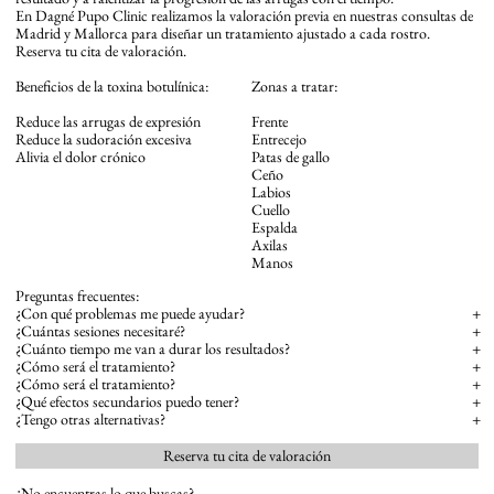
En Dagné Pupo Clinic realizamos la valoración previa en nuestras consultas de
Madrid y Mallorca para diseñar un tratamiento ajustado a cada rostro.
Reserva tu cita de valoración.
Beneficios de la toxina botulínica:
Zonas a tratar:
Reduce las arrugas de expresión
Frente
Reduce la sudoración excesiva
Entrecejo
Alivia el dolor crónico
Patas de gallo
Ceño
Labios
Cuello
Espalda
Axilas
Manos
Preguntas frecuentes:
¿Con qué problemas me puede ayudar?
+
¿Cuántas sesiones necesitaré?
+
¿Cuánto tiempo me van a durar los resultados?
+
¿Cómo será el tratamiento?
+
¿Cómo será el tratamiento?
+
¿Qué efectos secundarios puedo tener?
+
¿Tengo otras alternativas?
+
Reserva tu cita de valoración
¿No encuentras lo que buscas?