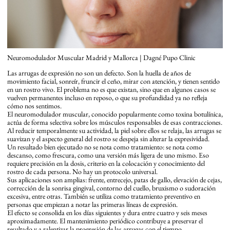
Neuromodulador Muscular Madrid y Mallorca | Dagné Pupo Clinic
Las arrugas de expresión no son un defecto. Son la huella de años de
movimiento facial, sonreír, fruncir el ceño, mirar con atención, y tienen sentido
en un rostro vivo. El problema no es que existan, sino que en algunos casos se
vuelven permanentes incluso en reposo, o que su profundidad ya no refleja
cómo nos sentimos.
El neuromodulador muscular, conocido popularmente como toxina botulínica,
actúa de forma selectiva sobre los músculos responsables de esas contracciones.
Al reducir temporalmente su actividad, la piel sobre ellos se relaja, las arrugas se
suavizan y el aspecto general del rostro se despeja sin alterar la expresividad.
Un resultado bien ejecutado no se nota como tratamiento: se nota como
descanso, como frescura, como una versión más ligera de uno mismo. Eso
requiere precisión en la dosis, criterio en la colocación y conocimiento del
rostro de cada persona. No hay un protocolo universal.
Sus aplicaciones son amplias: frente, entrecejo, patas de gallo, elevación de cejas,
corrección de la sonrisa gingival, contorno del cuello, bruxismo o sudoración
excesiva, entre otras. También se utiliza como tratamiento preventivo en
personas que empiezan a notar las primeras líneas de expresión.
El efecto se consolida en los días siguientes y dura entre cuatro y seis meses
aproximadamente. El mantenimiento periódico contribuye a preservar el
resultado y a ralentizar la progresión de las arrugas con el tiempo.