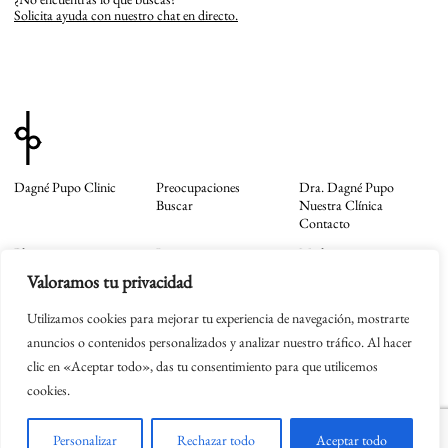
Solicita ayuda con nuestro chat en directo.
Dagné Pupo Clinic
Preocupaciones
Dra. Dagné Pupo
Buscar
Nuestra Clínica
Contacto
Blog
Instagram
Mail
Tienda
TikTok
Whatsapp
Valoramos tu privacidad
Facebook
Newsletter
Utilizamos cookies para mejorar tu experiencia de navegación, mostrarte
Política de Privacidad
Aviso Legal
anuncios o contenidos personalizados y analizar nuestro tráfico. Al hacer
Cookies
clic en «Aceptar todo», das tu consentimiento para que utilicemos
Términos y Condiciones
Dagné Pupo © 2026
cookies.
Personalizar
Rechazar todo
Aceptar todo