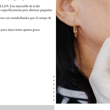
LA®. Este inyectable de ácido
o específicamente para eliminar pequeñas
orma son metabolizados por el cuerpo de
n para inyecciones quema grasa:
+
+
+
+
+
+
+