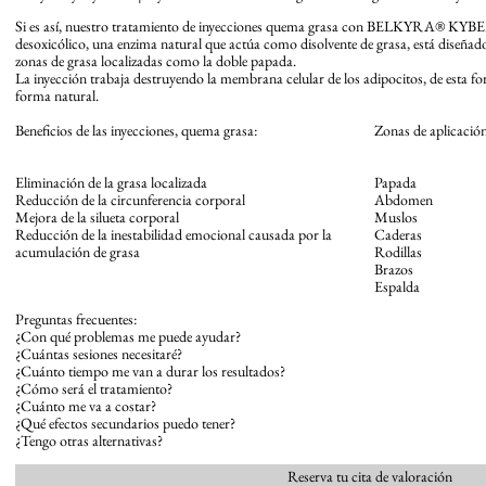
Si es así, nuestro tratamiento de inyecciones quema grasa con BELKYRA® KYBEL
desoxicólico, una enzima natural que actúa como disolvente de grasa, está diseñad
zonas de grasa localizadas como la doble papada.
La inyección trabaja destruyendo la membrana celular de los adipocitos, de esta f
forma natural.
Beneficios de las inyecciones, quema grasa:
Zonas de aplicació
Eliminación de la grasa localizada
Papada
Reducción de la circunferencia corporal
Abdomen
Mejora de la silueta corporal
Muslos
Reducción de la inestabilidad emocional causada por la
Caderas
acumulación de grasa
Rodillas
Brazos
Espalda
Preguntas frecuentes:
¿Con qué problemas me puede ayudar?
¿Cuántas sesiones necesitaré?
¿Cuánto tiempo me van a durar los resultados?
¿Cómo será el tratamiento?
¿Cuánto me va a costar?
¿Qué efectos secundarios puedo tener?
¿Tengo otras alternativas?
Reserva tu cita de valoración