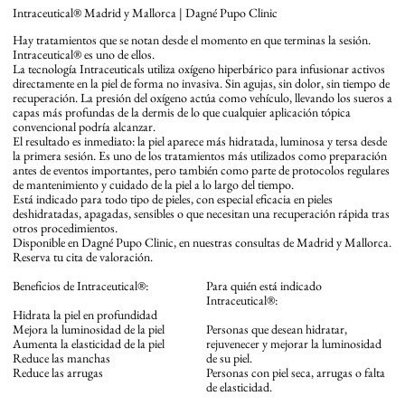
Intraceutical® Madrid y Mallorca | Dagné Pupo Clinic
Hay tratamientos que se notan desde el momento en que terminas la sesión.
Intraceutical® es uno de ellos.
La tecnología Intraceuticals utiliza oxígeno hiperbárico para infusionar activos
directamente en la piel de forma no invasiva. Sin agujas, sin dolor, sin tiempo de
recuperación. La presión del oxígeno actúa como vehículo, llevando los sueros a
capas más profundas de la dermis de lo que cualquier aplicación tópica
convencional podría alcanzar.
El resultado es inmediato: la piel aparece más hidratada, luminosa y tersa desde
la primera sesión. Es uno de los tratamientos más utilizados como preparación
antes de eventos importantes, pero también como parte de protocolos regulares
de mantenimiento y cuidado de la piel a lo largo del tiempo.
Está indicado para todo tipo de pieles, con especial eficacia en pieles
deshidratadas, apagadas, sensibles o que necesitan una recuperación rápida tras
otros procedimientos.
Disponible en Dagné Pupo Clinic, en nuestras consultas de Madrid y Mallorca.
Reserva tu cita de valoración.
Beneficios de Intraceutical®:
Para quién está indicado
Intraceutical®:
Hidrata la piel en profundidad
Mejora la luminosidad de la piel
Personas que desean hidratar,
Aumenta la elasticidad de la piel
rejuvenecer y mejorar la luminosidad
Reduce las manchas
de su piel.
Reduce las arrugas
Personas con piel seca, arrugas o falta
de elasticidad.