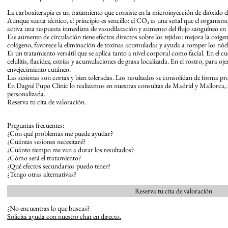
La carboxiterapia es un tratamiento que consiste en la microinyección de dióxido d
Aunque suena técnico, el principio es sencillo: el CO₂ es una señal que el organism
activa una respuesta inmediata de vasodilatación y aumento del flujo sanguíneo en 
Ese aumento de circulación tiene efectos directos sobre los tejidos: mejora la oxige
colágeno, favorece la eliminación de toxinas acumuladas y ayuda a romper los nódul
Es un tratamiento versátil que se aplica tanto a nivel corporal como facial. En el c
celulitis, flacidez, estrías y acumulaciones de grasa localizada. En el rostro, para o
envejecimiento cutáneo.
Las sesiones son cortas y bien toleradas. Los resultados se consolidan de forma p
En Dagné Pupo Clinic lo realizamos en nuestras consultas de Madrid y Mallorca, 
personalizada.
Reserva tu cita de valoración.
Preguntas frecuentes:
¿Con qué problemas me puede ayudar?
¿Cuántas sesiones necesitaré?
¿Cuánto tiempo me van a durar los resultados?
¿Cómo será el tratamiento?
¿Qué efectos secundarios puedo tener?
¿Tengo otras alternativas?
Reserva tu cita de valoración
¿No encuentras lo que buscas?
Solicita ayuda con nuestro chat en directo.