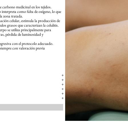
e carbono medicinal en los tejidos.
o interpreta como falta de oxígeno, lo que
la zona tratada.
nación celular, estimula la producción de
os grasos que caracterizan la celulitis.
uerpo se utiliza principalmente para
jeras, pérdida de luminosidad y
rogresiva con el protocolo adecuado.
siempre con valoración previa
+
+
+
+
+
+