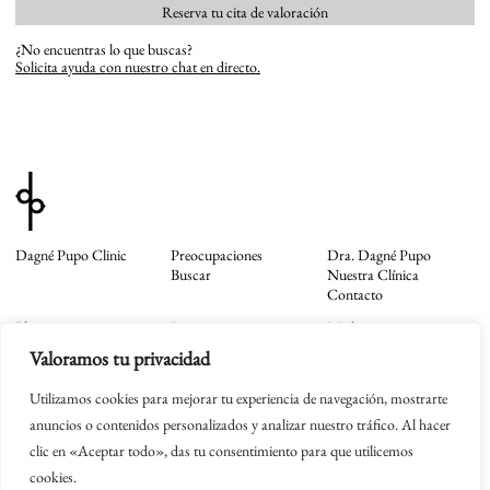
Reserva tu cita de valoración
¿No encuentras lo que buscas?
Solicita ayuda con nuestro chat en directo.
Dagné Pupo Clinic
Preocupaciones
Dra. Dagné Pupo
Buscar
Nuestra Clínica
Contacto
Blog
Instagram
Mail
Tienda
TikTok
Whatsapp
Valoramos tu privacidad
Facebook
Newsletter
Utilizamos cookies para mejorar tu experiencia de navegación, mostrarte
Política de Privacidad
Aviso Legal
anuncios o contenidos personalizados y analizar nuestro tráfico. Al hacer
Cookies
clic en «Aceptar todo», das tu consentimiento para que utilicemos
Términos y Condiciones
Dagné Pupo © 2026
cookies.