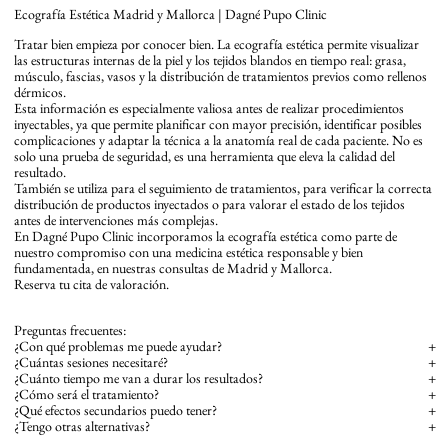
Ecografía Estética Madrid y Mallorca | Dagné Pupo Clinic
Tratar bien empieza por conocer bien. La ecografía estética permite visualizar
las estructuras internas de la piel y los tejidos blandos en tiempo real: grasa,
músculo, fascias, vasos y la distribución de tratamientos previos como rellenos
dérmicos.
Esta información es especialmente valiosa antes de realizar procedimientos
inyectables, ya que permite planificar con mayor precisión, identificar posibles
complicaciones y adaptar la técnica a la anatomía real de cada paciente. No es
solo una prueba de seguridad, es una herramienta que eleva la calidad del
resultado.
También se utiliza para el seguimiento de tratamientos, para verificar la correcta
distribución de productos inyectados o para valorar el estado de los tejidos
antes de intervenciones más complejas.
En Dagné Pupo Clinic incorporamos la ecografía estética como parte de
nuestro compromiso con una medicina estética responsable y bien
fundamentada, en nuestras consultas de Madrid y Mallorca.
Reserva tu cita de valoración.
Preguntas frecuentes:
¿Con qué problemas me puede ayudar?
+
¿Cuántas sesiones necesitaré?
+
¿Cuánto tiempo me van a durar los resultados?
+
¿Cómo será el tratamiento?
+
¿Qué efectos secundarios puedo tener?
+
¿Tengo otras alternativas?
+