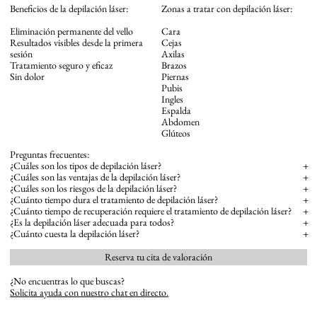
Beneficios de la depilación láser:
Zonas a tratar con depilación láser:
Eliminación permanente del vello
Cara
Resultados visibles desde la primera
Cejas
sesión
Axilas
Tratamiento seguro y eficaz
Brazos
Sin dolor
Piernas
Pubis
Ingles
Espalda
Abdomen
Glúteos
Preguntas frecuentes:
¿Cuáles son los tipos de depilación láser?
+
¿Cuáles son las ventajas de la depilación láser?
+
¿Cuáles son los riesgos de la depilación láser?
+
¿Cuánto tiempo dura el tratamiento de depilación láser?
+
¿Cuánto tiempo de recuperación requiere el tratamiento de depilación láser?
+
¿Es la depilación láser adecuada para todos?
+
¿Cuánto cuesta la depilación láser?
+
Reserva tu cita de valoración
¿No encuentras lo que buscas?
Solicita ayuda con nuestro chat en directo.