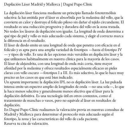
Depilación Láser Madrid y Mallorca | Dagné Pupo Clinic
La depilación láser funciona mediante un principio llamado fototermólisis
selectiva: la luz emitida por el láser es absorbida por la melanina del vello, que la
convierte en calor y destruye el folículo piloso sin dañar el tejido circundante. El
resultado es una reducción progresiva y duradera del vello en la zona tratada.
No todos los láseres de depilación son iguales. La longitud de onda determina a
qué tipo de piel y vello es más adecuado cada sistema, y elegir el correcto marca
la diferencia en el resultado.
El láser de diodo emite en una longitud de onda que penetra con eficacia en el
folículo y es apta para una amplia variedad de fototipos —hasta el fototipo IV
— y tipos de vello. Es una de las opciones más versátiles en depilación láser y la
que utilizamos habitualmente en nuestra clínica para la mayoría de los casos.
El láser de alejandrita, con una longitud de onda más corta, tiene mayor
afinidad por la melanina y ofrece resultados especialmente eficaces en pieles
claras con vello oscuro —fototipos I a III. Es más selectivo, lo que lo hace muy
preciso en los casos en que está bien indicado.
Un apunte importante: la depilación IPL no es depilación láser. La luz pulsada
intensa emite un espectro amplio de longitudes de onda —no una sola—, lo que
la hace menos selectiva y generalmente menos efectiva que el láser para la
depilación definitiva. Es una tecnología útil en otros contextos, como el
tratamiento de manchas o vasos, pero no equivale al láser en resultados de
depilación.
En Dagné Pupo Clinic realizamos la valoración previa en nuestras consultas de
Madrid y Mallorca para determinar el protocolo más adecuado según el
fototipo, la zona y las características del vello de cada paciente.
Reserva tu cita de valoración.