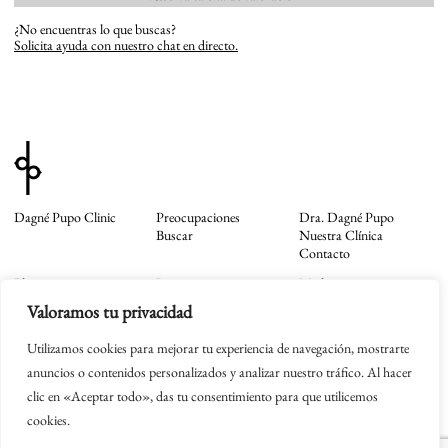
¿No encuentras lo que buscas?
Solicita ayuda con nuestro chat en directo.
Dagné Pupo Clinic
Preocupaciones
Dra. Dagné Pupo
Buscar
Nuestra Clínica
Contacto
Blog
Instagram
Mail
Tienda
TikTok
Whatsapp
Valoramos tu privacidad
Facebook
Newsletter
Utilizamos cookies para mejorar tu experiencia de navegación, mostrarte
Política de Privacidad
Aviso Legal
anuncios o contenidos personalizados y analizar nuestro tráfico. Al hacer
Cookies
clic en «Aceptar todo», das tu consentimiento para que utilicemos
Términos y Condiciones
Dagné Pupo © 2026
cookies.