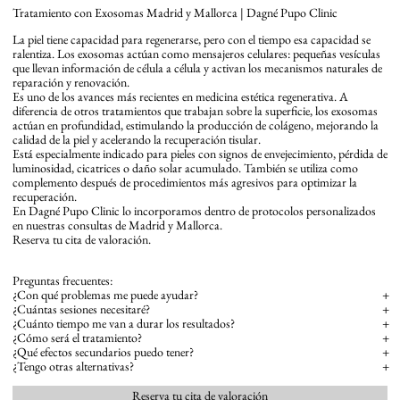
Tratamiento con Exosomas Madrid y Mallorca | Dagné Pupo Clinic
La piel tiene capacidad para regenerarse, pero con el tiempo esa capacidad se
ralentiza. Los exosomas actúan como mensajeros celulares: pequeñas vesículas
que llevan información de célula a célula y activan los mecanismos naturales de
reparación y renovación.
Es uno de los avances más recientes en medicina estética regenerativa. A
diferencia de otros tratamientos que trabajan sobre la superficie, los exosomas
actúan en profundidad, estimulando la producción de colágeno, mejorando la
calidad de la piel y acelerando la recuperación tisular.
Está especialmente indicado para pieles con signos de envejecimiento, pérdida de
luminosidad, cicatrices o daño solar acumulado. También se utiliza como
complemento después de procedimientos más agresivos para optimizar la
recuperación.
En Dagné Pupo Clinic lo incorporamos dentro de protocolos personalizados
en nuestras consultas de Madrid y Mallorca.
Reserva tu cita de valoración.
Preguntas frecuentes:
¿Con qué problemas me puede ayudar?
+
¿Cuántas sesiones necesitaré?
+
¿Cuánto tiempo me van a durar los resultados?
+
¿Cómo será el tratamiento?
+
¿Qué efectos secundarios puedo tener?
+
¿Tengo otras alternativas?
+
Reserva tu cita de valoración