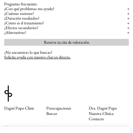
Preguntas frecuentes:
¿Con qué problemas me ayuda?
+
¿Cuántas sesiones?
+
¿Duración resultados?
+
¿Cómo es el tratamiento?
+
¿Efectos secundarios?
+
¿Alternativas?
+
Reserva tu cita de valoración
¿No encuentras lo que buscas?
Solicita ayuda con nuestro chat en directo.
Dagné Pupo Clinic
Preocupaciones
Dra. Dagné Pupo
Buscar
Nuestra Clínica
Contacto
Blog
Instagram
Mail